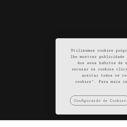
050
Penhas Douradas
Mante
RAM
Utilizamos cookies própr
OK
lhe mostrar publicidade
dos seus hábitos de n
recusar os cookies clic
aceitar todos os co
cookies”. Para mais i
Configuração de Cookies